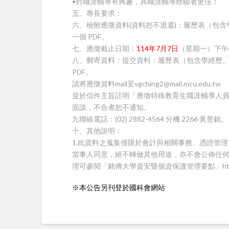
•對職涯輔導有興趣，具職涯輔導經驗者更佳！
五、專長要求：
六、檢附應徵資料(資料恕不退還)：履歷表（包
一個 PDF。
七、應徵截止日期：
114年7月7日
（星期一）下午
八、郵寄資料：提交資料：履歷表（包含學經歷
PDF。
請將應徵資料mail至vgching2@mail.mcu.edu.tw
並於信件主旨註明「應徵特殊教育生職涯輔導人員」(
面談，不合者恕不通知。
九聯絡電話：(02) 2882-4564 分機 2266 黃昱銘。
十、其他說明：
1.此資料之蒐集僅限於會計與相關事務、憑證管
當事人同意，絕不轉做其他用途，亦不會公佈任何
理可參閱「銘傳大學資安暨個資保護管理要點」http://ism
※本公告另刊登於國科會網站