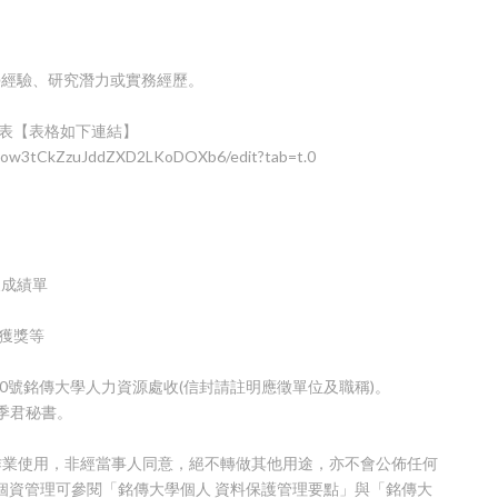
學經驗、研究潛力或實務經歷。
料表【表格如下連結】
ZTow3tCkZzuJddZXD2LKoDOXb6/edit?tab=t.0
及成績單
獲獎等
。
50號銘傳大學人力資源處收(信封請註明應徵單位及職稱)。
洪季君秘書。
選作業使用，非經當事人同意，絕不轉做其他用途，亦不會公佈任何
細個資管理可參閱「銘傳大學個人 資料保護管理要點」與「銘傳大