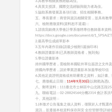
3.具教學相關實務經驗為佳。
4.具英文授課、國際交流經驗與能力者為佳。
5.協助系務發展及各項行政、招生相關事務。
五、專長要求：商管與資訊相關背景，並具有教
六、檢附應徵資料(資料恕不退還)：
1.請填寫銘傳大學會計學系徵聘專任教師基本資
https://docs.google.com/document/d/1_5PSAi
2.最高學位成績單影本
3.五年內著作目錄(請最少檢附1篇抽印本)
4.教師證書影本(已具教師資格者，無則免)
5.學位證書影本
持外國學歷者，需檢附本國駐外單位簽證之文件
持國內學歷者，請於畢業證書影本加蓋學校印信
6.其他足資證明資格或有助審查之資料，如計晝、
七、應徵截止日期：
114年9月30日
(以郵戳為憑)
八、郵寄資料：111臺北市士林區中山北路五段2
九、聯絡電話：02-28824564分機2314 會計系
十、其他說明：
1.(本徵才公告蒐集之個人資料，僅限於人才甄
資訊，並遵循本校資料保存與安 全控管辦理(詳