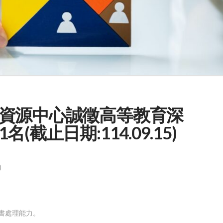
資源中心誠徵高等教育深
截止日期:114.09.15)
)
文書處理能力。