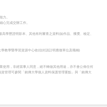
能力。
能細心完成交辦工作。
、最高學歷證明影本、其他有利審查之資料(如作品、獲獎、檢定、
。
大學教學暨學習資源中心收(信封請註明應徵單位及職稱)
作業使用，非經當事人同意，絕不轉做其他用途，亦不會公佈任何
個資管理可參閱「銘傳大學個人資料保護管理要點」與「銘傳大