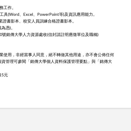
事務工作。
Word、Excel、PowerPoint等)及資訊應用能力。
畢業證書影本、校安人員訓練合格證書影本。
戳為憑)。
50號銘傳大學人力資源處收(信封請註明應徵單位及職稱)
作業使用，非經當事人同意，絕不轉做其他用途，亦不會公佈任何
個資管理可參閱「銘傳大學個人資料保護管理要點」與「銘傳大
15元