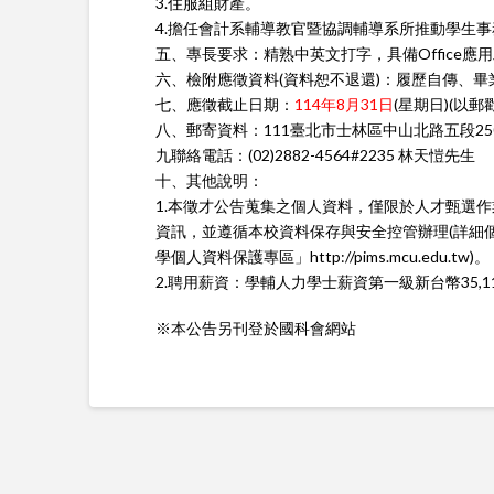
3.住服組財產。
4.擔任會計系輔導教官暨協調輔導系所推動學生
五、專長要求：精熟中英文打字，具備Office應用工具(
六、檢附應徵資料(資料恕不退還)：履歷自傳、
七、應徵截止日期：
114年8月31日
(星期日)(以郵
八、郵寄資料：111臺北市士林區中山北路五段2
九聯絡電話：(02)2882-4564#2235 林天愷先生
十、其他說明：
1.本徵才公告蒐集之個人資料，僅限於人才甄選
資訊，並遵循本校資料保存與安全控管辦理(詳細
學個人資料保護專區」http://pims.mcu.edu.tw)。
2.聘用薪資：學輔人力學士薪資第一級新台幣35,1
※本公告另刊登於國科會網站