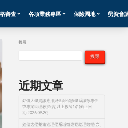
格審查
各項業務專區
保險園地
勞資會
搜尋
搜尋
近期文章
銘傳大學資訊應用與金融保險學系誠徵專任
或專案助理教授(含)以上教師1名(截止日
期:2026.09.20)
銘傳大學餐旅管理學系誠徵專案助理教授(含)