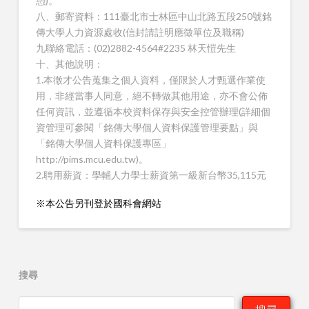
憑)。
八、郵寄資料：111臺北市士林區中山北路五段250號銘
傳大學人力資源處收(信封請註明應徵單位及職稱)
九聯絡電話：(02)2882-4564#2235 林天愷先生
十、其他說明：
1.本徵才公告蒐集之個人資料，僅限於人才甄選作業使
用，非經當事人同意，絕不轉做其他用途，亦不會公佈
任何資訊，並遵循本校資料保存與安全控管辦理(詳細個
資管理可參閱「銘傳大學個人資料保護管理要點」與
「銘傳大學個人資料保護專區」
http://pims.mcu.edu.tw)。
2.聘用薪資：學輔人力學士薪資第一級新台幣35,115元
※本公告另刊登於國科會網站
搜尋