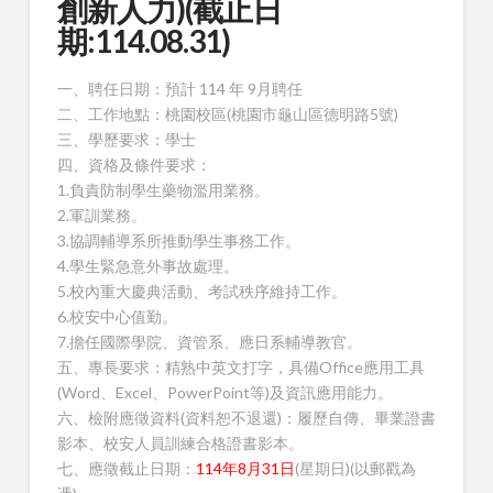
創新人力)(截止日
期:114.08.31)
一、聘任日期：預計 114 年 9月聘任
二、工作地點：桃園校區(桃園市龜山區德明路5號)
三、學歷要求：學士
四、資格及條件要求：
1.負責防制學生藥物濫用業務。
2.軍訓業務。
3.協調輔導系所推動學生事務工作。
4.學生緊急意外事故處理。
5.校內重大慶典活動、考試秩序維持工作。
6.校安中心值勤。
7.擔任國際學院、資管系、應日系輔導教官。
五、專長要求：精熟中英文打字，具備Office應用工具
(Word、Excel、PowerPoint等)及資訊應用能力。
六、檢附應徵資料(資料恕不退還)：履歷自傳、畢業證書
影本、校安人員訓練合格證書影本。
七、應徵截止日期：
114年8月31日
(星期日)(以郵戳為