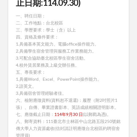
止日期:114.09.30)
一、聘任日期：
二、工作地點：台北校區
三、學歷要求：學士（含）以上
四、資格及條件要求：
1.具備基本英文能力、電腦office操作能力。
2.具備學生宿舍管理與服務工作業務能力。
3.可配合協助臺北校區學生宿舍活動。
4.校外賃居業務及上級交辦任務。
五、專長要求：
1.具備Word、Excel、PowerPoint操作能力。
2.諳英文。
3.具備宿舍管理經驗者佳。
六、檢附應徵資料(資料恕不退還)：履歷（附2吋照片1
張）、自傳、畢業證書影本、英語成績相關證明影本。
七、應徵截止日期：
114年9月30 日
(以郵戳為憑)。
八、郵寄資料：111臺北市士林區中山北路五段250號銘
傳大學人力資源處收(信封請註明應徵台北校區約聘宿舍
管理員)