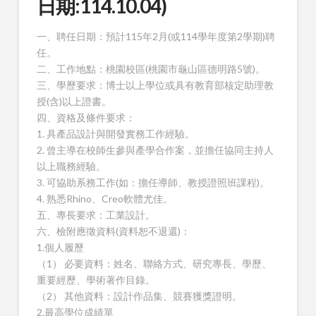
日期:114.10.04)
一、聘任日期：預計115年2月(或114學年度第2學期)聘
任。
二、工作地點：桃園校區(桃園市龜山區德明路5號)。
三、學歷要求：博士以上學位或具有教育部核定助理教
授(含)以上證書。
四、資格及條件要求：
1. 具產品設計與開發實務工作經驗。
2. 曾主導在校師生參與產學合作案，並擔任協同主持人
以上職務經驗。
3. 可協助系務工作(如：擔任導師、教授證照班課程)。
4. 熟悉Rhino、Creo軟體尤佳。
五、專長要求：工業設計。
六、檢附應徵資料(資料恕不退還)：
1.個人履歷
（1） 必要資料：姓名、聯絡方式、研究專長、學歷、
重要經歷、學術著作目錄。
（2） 其他資料：設計作品集、競賽獲獎證明。
2.最高學位成績單