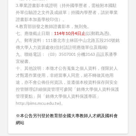
3.畢業證書影本或證明（持外國學歷者，需檢附本國駐
外單位驗證之文件及成績單；持國內學歷者，請於畢業
證書影本加蓋學校印信）。
4.教育部頒發之教師證書影本，無則免。
七、應徵截止日期：
114年10月4日止
(以郵戳為憑)。
八、郵寄資料：111臺北市士林區中山北路五段250號銘
傳大學人力資源處收(信封請註明應徵單位及職稱)
九、聯絡電話：（03）3507001 分機3163 品設系潘季
宜秘書。
十、其他說明：本徵才公告蒐集之個人資料，僅限於人
才甄選作業使用，非經當事人同意，絕不轉做其他用
途，亦不會公佈任何資訊，並遵循本校資料保存與安全
控管辦理(詳細個資管理可參閱「銘傳大學個人資料保護
管理要點」與「銘傳大學個人資料保護專區」
http://pims.mcu.edu.tw)。
※本公告另刊登於教育部全國大專教師人才網及國科會
網站