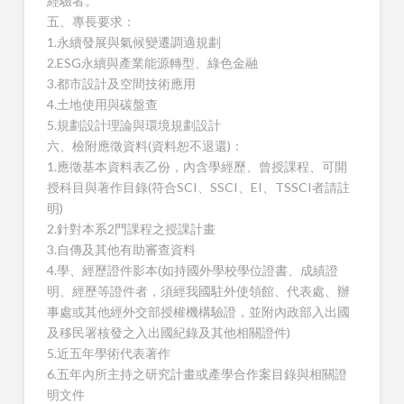
經驗者。
五、專長要求：
1.永續發展與氣候變遷調適規劃
2.ESG永續與產業能源轉型、綠色金融
3.都市設計及空間技術應用
4.土地使用與碳盤查
5.規劃設計理論與環境規劃設計
六、檢附應徵資料(資料恕不退還)：
1.應徵基本資料表乙份，內含學經歷、曾授課程、可開
授科目與著作目錄(符合SCI、SSCI、EI、TSSCI者請註
明)
2.針對本系2門課程之授課計畫
3.自傳及其他有助審查資料
4.學、經歷證件影本(如持國外學校學位證書、成績證
明、經歷等證件者，須經我國駐外使領館、代表處、辦
事處或其他經外交部授權機構驗證，並附內政部入出國
及移民署核發之入出國紀錄及其他相關證件)
5.近五年學術代表著作
6.五年內所主持之研究計畫或產學合作案目錄與相關證
明文件