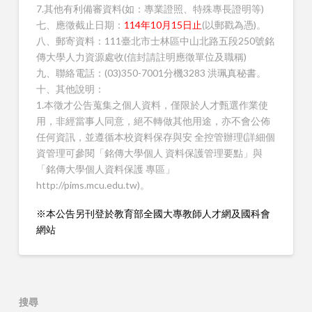
7.其他有利備審資料(如：專業證照、特殊專長證明等)
七、應徵截止日期：
114年10月15日止
(以郵戳為憑)。
八、郵寄資料：111臺北市士林區中山北路五段250號銘
傳大學人力資源處收(信封請註明應徵單位及職稱)
九、聯絡電話：(03)350-7001分機3283 洪珮真秘書。
十、其他說明：
1.本徵才公告蒐集之個人資料，僅限於人才甄選作業使
用，非經當事人同意，絕不轉做其他用途，亦不會公佈
任何資訊，並遵循本校資料保存與安 全控管辦理(詳細個
資管理可參閱「銘傳大學個人 資料保護管理要點」與
「銘傳大學個人資料保護 專區」
http://pims.mcu.edu.tw)。
※本公告另刊登於教育部全國大專教師人才網及國科會
網站
搜尋