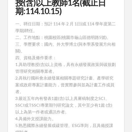
授(含)以上教師1名(截止日
期:114.10.15)
一、聘任日期：預計 114 年 2 月 1日(或 114 學年度第二
學期)聘任。
二、工作地點：桃園校區(桃園市龜山區德明路5號)。
三、學歷要求：國內、外大學博士(與本學系發展方向相
關)。
四、資格及條件要求：
1.具助理教授(含)以上資格，具有永續發展政策與碳規劃
管理研究相關專業者。
2.具執行國科會永續發展相關專題研究計畫、產學研究
案或政府專案計畫能力，曾實際參與並為計畫工作成員
者。
3.最近五年內有發表1篇(含) 以上具審稿制度之SCI、
SSCI或TSSCI專業期刊研究論文，其中至少有1篇 (含)
以上為第一作者或通訊作者。
4.具備外文授課能力。
5.熟悉國際永續發展或碳管理、ESG準則，且具備授課