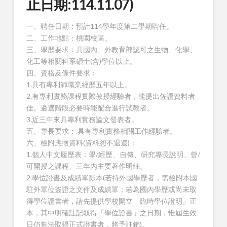
止日期:114.11.07)
一、聘任日期：預計114學年度第二學期聘任。
二、工作地點：桃園校區。
三、學歷要求：具國內、外教育部認可之生物、化學、
化工等相關科系碩士(含)學位以上。
四、資格及條件要求：
1.具有專利師職業經歷五年以上。
2.有專利實務課程實際教授經驗者，能提出佐證資料者
佳。遴選階段必要時能配合進行試教者。
3.近三年來具專利實務論文發表者。
五、專長要求：.具有專利實務相關工作經驗者。
六、檢附應徵資料(資料恕不退還)：
1.個人中文履歷表：學/經歷、自傳、研究專長說明、曾/
可開授之課程、三年內主要著作明細。
2.學位證書及成績單影本(若持外國學歷者，需檢附本國
駐外單位簽證之文件及成績單；若為國內學歷或尚未取
得學位證書者，請先提供學校開立「臨時學位證明」正
本，其中明確註記取得「學位證書」之日期，惟屆生效
日仍無法取得正式證書者，將予註銷)。