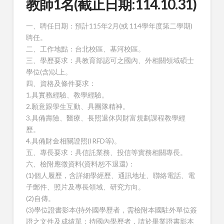
教師1名(截止日期:114.10.31)
一、聘任日期：預計115年2月(或 114學年度第二學期)
聘任。
二、工作地點：台北校區、基河校區。
三、學歷要求：具教育部認可之國內、外相關領域碩士
學位(含)以上。
四、資格及條件要求：
1.具實務經驗、教學經驗。
2.願意跟學生互動、具團隊精神。
3.具備壽險、醫療、長照退休與財富規劃課程教學經
歷。
4.具備財金相關證照(IRFD等)。
五、專長要求：具信託業務、投信等實務相關專長。
六、檢附應徵資料(資料恕不退還)：
(1)個人履歷，含詳細學經歷、通訊地址、聯絡電話、電
子郵件、照片及專長領域、研究方向。
(2)自傳。
(3)學位證書影本(持外國學歷者，需檢附本國駐外單位簽
證之文件及成績單；持國內學歷者，請於畢業證書影本