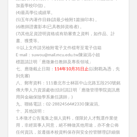
加蓋學校印信) 。
(4)最高學位成績單。
(5)五年內著作目錄(請最少檢附1篇抽印本) 。
(6)教師證書影本(已具教師資格者) 。
(7)其他足資證明資格或有助審查之資料，如作品、計
晝、獲獎等。
※以上文件請另檢附電子文件檔寄至電子信箱
E-mail：suwou@mail.mcu.edu.tw陳淑涓小姐
標題請註明「應徵兼任教師及專長領域」
七、應徵截止日期：
114年10月31日止
(以郵戳為憑，先
到先審)
八、郵寄資料：111臺北市士林區中山北路五段250號銘
傳大學人力資源處收(信封請註明「應徵管理學院資訊應
用與金融保險學系兼任講師」)
九、聯絡電話：02-28824564#2330 陳淑涓。
十、其他說明：
1.本徵才公告蒐集之個人資料，僅限於人才甄選作業使
用，非經當事人同意，絕不轉做其他用途，亦不會公佈
任何資訊，並遵循本校資料保存與安全控管辦理(詳細個