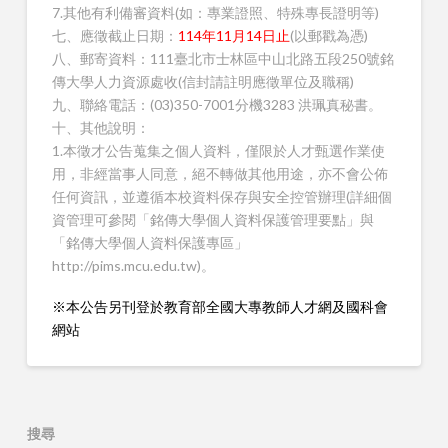
7.其他有利備審資料(如：專業證照、特殊專長證明等)
七、應徵截止日期：
114年11月14日止
(以郵戳為憑)
八、郵寄資料：111臺北市士林區中山北路五段250號銘
傳大學人力資源處收(信封請註明應徵單位及職稱)
九、聯絡電話：(03)350-7001分機3283 洪珮真秘書。
十、其他說明：
1.本徵才公告蒐集之個人資料，僅限於人才甄選作業使
用，非經當事人同意，絕不轉做其他用途，亦不會公佈
任何資訊，並遵循本校資料保存與安全控管辦理(詳細個
資管理可參閱「銘傳大學個人資料保護管理要點」與
「銘傳大學個人資料保護專區」
http://pims.mcu.edu.tw)。
※本公告另刊登於教育部全國大專教師人才網及國科會
網站
搜尋