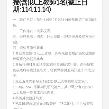
授(含)以上教師1名(截止日
期:114.11.14)
一、聘任日期：預計115年2月(或114學年度第二學期)聘
任。
二、工作地點：桃園校區。
三、學歷要求：國內、外大學博士(與本學系發展方向相
關)。
四、資格及條件要求：
1.具助理教授(含)以上資格，具有永續發展政策與碳規劃
管理研究相關專業者。
2.具執行國科會永續發展相關專題研究計畫、產學研究
案或政府專案計畫能力，曾實際參與並為計畫工作成員
者。
3.最近五年內有發表1篇(含) 以上具審稿制度之SCI、
SSCI或TSSCI專業期刊研究論文，其中至少有1篇 (含)
以上為第一作者或通訊作者。
4.具備外文授課能力。
5.熟悉國際永續發展或碳管理、ESG準則，且具備授課