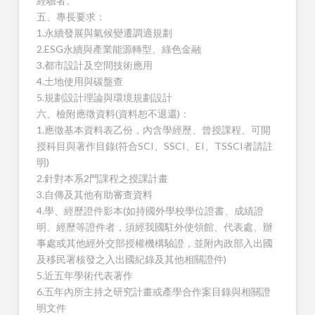
經驗者。
五、專長要求：
1.永續發展與氣候變遷調適規劃
2.ESG永續與產業能源轉型、綠色金融
3.都市設計及空間技術應用
4.土地使用與碳盤查
5.規劃設計理論與環境規劃設計
六、檢附應徵資料(資料恕不退還)：
1.應徵基本資料表乙份，內含學經歷、曾授課程、可開
授科目與著作目錄(符合SCI、SSCI、EI、TSSCI者請註
明)
2.針對本系2門課程之授課計畫
3.自傳及其他有助審查資料
4.學、經歷證件影本(如持國外學校學位證書、成績證
明、經歷等證件者，須經我國駐外使領館、代表處、辦
事處或其他經外交部授權機構驗證，並附內政部入出國
及移民署核發之入出國紀錄及其他相關證件)
5.近五年學術代表著作
6.五年內所主持之研究計畫或產學合作案目錄與相關證
明文件