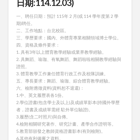
日期:114.12.03)
一、聘任日期：預計 115年 2 月(或 114 學年度第 2 學
期)聘任。
二、工作地點：台北校區。
三、學歷要求：國內、外體育專業相關領域博士學位。
四、資格及條件要求：
1. 具有3年以上體育教學經驗或業界教學經驗。
2. 具舞蹈、瑜珈、有氧舞蹈、舞蹈啦啦相關教學經驗與
證照。
3. 體育教學工作兼任體育行政工作及校隊訓練。
五、專長要求：舞蹈、瑜珈、綜合體育教學經驗。
六、檢附應徵資料(資料恕不退還)：
1.中、英文履歷表各1份。
2.學位證書(包含學士及以上)及成績單影本(持國外學歷
者，證書及成績單需經 駐外單位驗證)。
3.履歷(含二吋照片)與自傳。
4.檢附相關研究著作、研究計畫、產學合作證明等。
5.教育部頒發之教師資格證書影本(有則檢附)。
6.其他有利備審之資料。