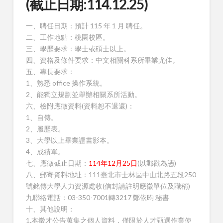
(截止日期:114.12.25)
一、聘任日期：預計 115 年 1 月 聘任。
二、工作地點：桃園校區。
三、學歷要求：學士或碩士以上。
四、資格及條件要求：中文相關科系所畢業尤佳。
五、專長要求：
1、熟悉 office 操作系統。
2、能獨立規劃並舉辦相關系所活動。
六、檢附應徵資料(資料恕不退還)：
1、自傳。
2、履歷表。
3、大學以上畢業證書影本。
4、成績單。
七、應徵截止日期：
114年12月25日
(以郵戳為憑)
八、郵寄資料地址：111臺北市士林區中山北路五段250
號銘傳大學人力資源處收(信封請註明應徵單位及職稱)
九聯絡電話：03-350-7001轉3217 鄭依昀 秘書
十、其他說明：
1.本徵才公告蒐集之個人資料，僅限於人才甄選作業使