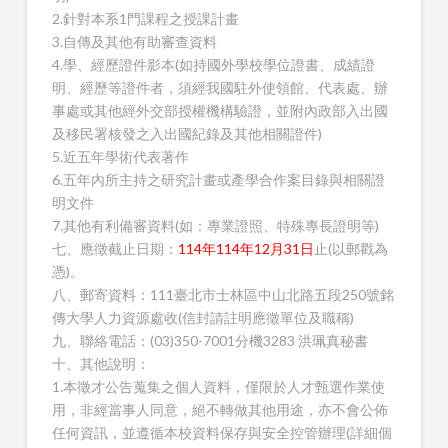
2.針對本系1門課程之授課計畫
3.自傳及其他有助審查資料
4.學、經歷證件影本(如持國外學校學位證書、成績證
明、經歷等證件者，須經我國駐外使領館、代表處、辦
事處或其他經外交部授權機構驗證，並附內政部入出國
及移民署核發之入出國紀錄及其他相關證件)
5.近五年學術代表著作
6.五年內所主持之研究計畫或產學合作案目錄與相關證
明文件
7.其他有利備審資料(如：專業證照、特殊專長證明等)
七、應徵截止日期：
114年114年12月31日
止(以郵戳為
憑)。
八、郵寄資料：111臺北市士林區中山北路五段250號銘
傳大學人力資源處收(信封請註明應徵單位及職稱)
九、聯絡電話：(03)350-7001分機3283 洪珮真秘書
十、其他說明：
1.本徵才公告蒐集之個人資料，僅限於人才甄選作業使
用，非經當事人同意，絕不轉做其他用途，亦不會公佈
任何資訊，並遵循本校資料保存與安全控管辦理(詳細個