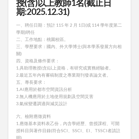
授(含)以上教師1名(截止日
期:2025.12.31)
一、聘任日期：預計 115 年 2 月 1日(或 114 學年度第二
學期)聘任
二、工作地點：桃園校區。
三、學歷要求：國內、外大學博士(與本學系發展方向相
關)
四、資格及條件要求：
1.具助理教授(含)以上資格，有研究或實務經驗者。
2.最近五年內有審稿制度之專業期刊發表論文者。
五、專長要求：
1.AI應用於都市空間資訊分析
2.無人機應用於土地使用規劃及空間災害
3.氣候變遷調適與減災設計
六、檢附應徵資料
1.應徵基本資料表乙份，內含學經歷、曾授課程、可開
授科目與著作目錄(符合SCI、SSCI、EI、TSSCI者請註
明)