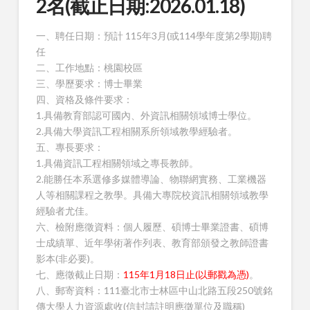
2名(截止日期:2026.01.18)
一、聘任日期：預計 115年3月(或114學年度第2學期)聘
任
二、工作地點：桃園校區
三、學歷要求：博士畢業
四、資格及條件要求：
1.具備教育部認可國內、外資訊相關領域博士學位。
2.具備大學資訊工程相關系所領域教學經驗者。
五、專長要求：
1.具備資訊工程相關領域之專長教師。
2.能勝任本系選修多媒體導論、物聯網實務、工業機器
人等相關課程之教學。具備大專院校資訊相關領域教學
經驗者尤佳。
六、檢附應徵資料：個人履歷、碩博士畢業證書、碩博
士成績單、近年學術著作列表、教育部頒發之教師證書
影本(非必要)。
七、應徵截止日期：
115年1月18日止(以郵戳為憑)
。
八、郵寄資料：111臺北市士林區中山北路五段250號銘
傳大學人力資源處收(信封請註明應徵單位及職稱)