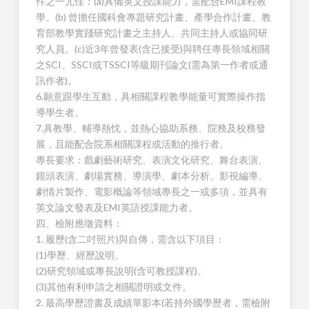
件之一尤佳：(a)具備英文授課能力，需配合EMI課程教
學。(b) 曾擔任國科會專題研究計畫、產學合作計畫、教
育部教學實踐研究計畫之主持人、共同主持人或協同研
究人員。(c)近3年曾發表(含已接受)與聘任專長領域相關
之SCI、SSCI或TSSCI等級期刊論文(需為第一作者或通
訊作者)。
6.願意跟學生互動，具相關課程教學能量可實際操作指
導學生者。
7.具教學、輔導熱忱，並熱心協助系務、院務及校務發
展，且能配合院系相關課程或活動的推行者。
專長要求：戲劇藝術研究、表演文化研究、舞台表演、
鏡頭表演、劇場實務、導演學、劇本分析、影視編導、
劇情片製作、電影概論等領域專長之一或多項，並具有
英文論文發表及EMI英語授課能力者。
四、檢附應徵資料：
1. 履歷(含二吋照片)與自傳，需含以下項目：
(1)學歷、經歷說明。
(2)研究領域或專長說明(含可教授課程)。
(3)其他有利申請之相關證明或文件。
2. 最高學歷證書及成績單影本(若持外國學歷者，需檢附