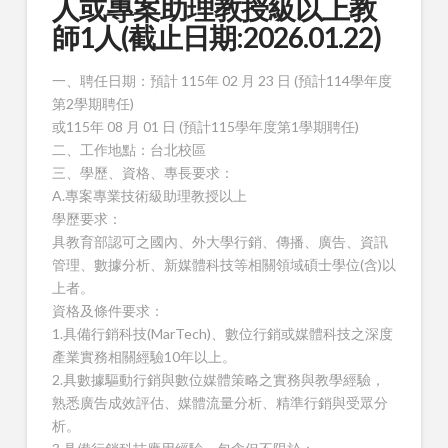
人或專案助理教授級以上教
師1人(截止日期:2026.01.22)
一、聘任日期：預計 115年 02 月 23 日 (預計114學年度
第2學期聘任)
或115年 08 月 01 日 (預計115學年度第1學期聘任)
二、工作地點：台北校區
三、學歷、資格、專長要求：
A.專案專業技術級助理教授以上
學歷要求：
具教育部認可之國內、外大學行銷、傳播、廣告、資訊
管理、數據分析、新媒體科技等相關領域碩士學位(含)以
上者。
資格及條件要求：
1.具備行銷科技(MarTech)、數位行銷或媒體科技之深度
產業實務相關經驗10年以上。
2.具數據驅動行銷與數位媒體策略之實務與教學經驗，
熟悉廣告成效評估、媒體流量分析、精準行銷與受眾分
析。