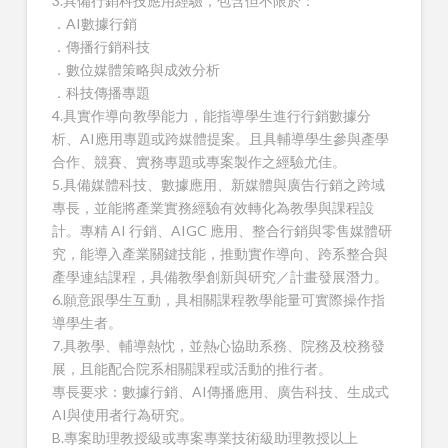
3.具備行銷科技應用經驗，包含但不限於：
．AI數據行銷
．傳播行銷科技
．數位媒體策略與成效分析
．科技傳播專題
4.具實作導向教學能力，能指導學生進行行銷數據分
析、AI應用專題或跨媒體提案。且具輔導學生參與產學
合作、競賽、實務專題或專案製作之經驗尤佳。
5.具備媒體科技、數據應用、新媒體與廣告行銷之跨域
專長，並能將產業實務經驗有效轉化為教學與課程設
計。專精 AI 行銷、AIGC 應用、整合行銷與零售媒體研
究，能導入產業關鍵技能，推動實作導向、跨系整合與
產學連結課程，具備教學創新與研究／計畫發展潛力。
6.願意跟學生互動，具相關課程教學能量可實際操作指
導學生者。
7.具教學、輔導熱忱，並熱心協助系務、院務及校務發
展，且能配合院系相關課程或活動的推行者。
專長要求：數據行銷、AI傳播應用、廣告科技、生成式
AI與使用者行為研究。
B.專案助理教授級或專案專業技術級助理教授以上