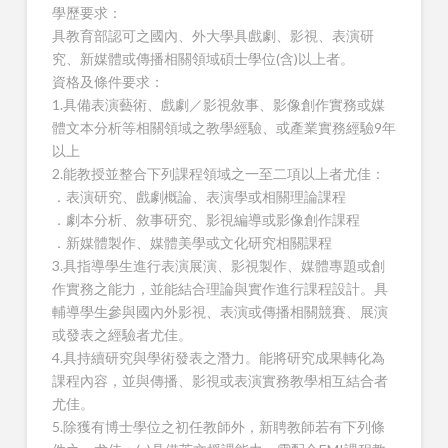
學歷要求：
具教育部認可之國內、外大學具戲劇、影視、表演研
究、新媒體或傳播相關領域碩士學位(含)以上者。
資格及條件要求：
1.具備表演藝術、戲劇／影視敘事、影像創作實務或媒
體文本分析等相關領域之教學經驗、或產業實務經驗9年
以上
2.能教授並整合下列課程領域之一至二項以上者尤佳：
．表演研究、戲劇概論、表演學或相關理論課程
．劇本分析、敘事研究、影視編導或影像創作課程
．新媒體製作、媒體美學或文化研究相關課程
3.具指導學生進行表演展演、影視製作、媒體專題或創
作實務之能力，並能結合理論與實作進行課程設計。具
輔導學生參與國內外影視、表演或傳播相關競賽、展演
或發表之經驗者尤佳。
4.具持續研究與學術發表之潛力。能將研究成果轉化為
課程內容，並與傳播、影視或表演實務教學相互結合者
尤佳。
5.除獲有博士學位之初任教師外，新聘教師若有下列條