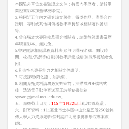
本國駐外單位文書驗證之文件；持國內學歷者，請於畢
業證書影本加蓋學校印信)。
3. 檢附近五年內之研究論文著作、得獎作品、產學合作
證明、專利或其他與傳播教學專長領域相關著作證明
等。
4. 曾任職於大專院校及研究機關者，請附教師證書及歷
年聘書影本。無則免。
5.曾經開設相關課程資料表(須註明課程名稱、開設時
間、校/院/系所等細目)與教學評鑑成績(無教學經驗者免
附)。
6.具備符合專長能力之相關文件證明。
7. 可授課程(附佐證，如課綱)。
8. 相關應甄資料請務必於郵寄前，掃描成PDF檔格式
後，透過電子郵件寄送至王詩瑩秘書信箱
sywang@mail.mcu.edu.tw。
五、應徵截止日期：
115 年1月22日止
(以郵戳為憑)。
六、郵寄資料：111臺北市士林區中山北路五段250號銘
傳大學人力資源處收(信封請註明應徵傳播學院專案教
師)。