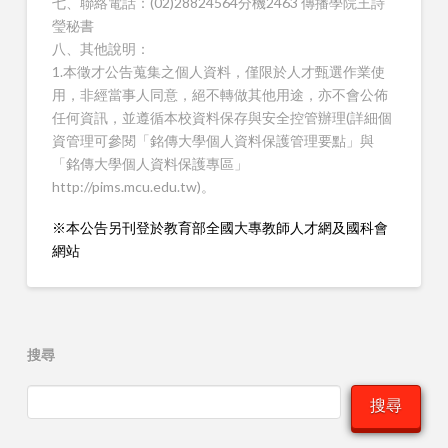
七、聯絡電話：(02)28824564分機2463 傳播學院王詩
瑩秘書
八、其他說明：
1.本徵才公告蒐集之個人資料，僅限於人才甄選作業使
用，非經當事人同意，絕不轉做其他用途，亦不會公佈
任何資訊，並遵循本校資料保存與安全控管辦理(詳細個
資管理可參閱「銘傳大學個人資料保護管理要點」與
「銘傳大學個人資料保護專區」
http://pims.mcu.edu.tw)。
※本公告另刊登於教育部全國大專教師人才網及國科會
網站
搜尋
搜尋