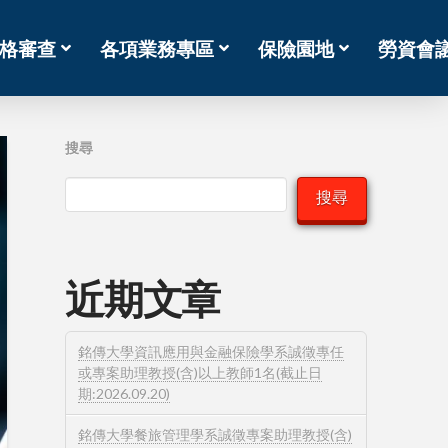
格審查
各項業務專區
保險園地
勞資會
搜尋
搜尋
近期文章
銘傳大學資訊應用與金融保險學系誠徵專任
或專案助理教授(含)以上教師1名(截止日
期:2026.09.20)
銘傳大學餐旅管理學系誠徵專案助理教授(含)