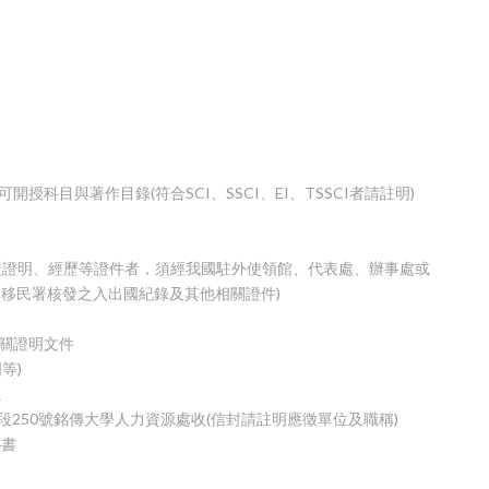
授科目與著作目錄(符合SCI、SSCI、EI、TSSCI者請註明)
成績證明、經歷等證件者，須經我國駐外使領館、代表處、辦事處或
移民署核發之入出國紀錄及其他相關證件)
相關證明文件
等)
止
段250號銘傳大學人力資源處收(信封請註明應徵單位及職稱)
秘書