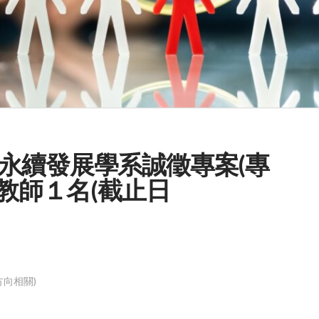
永續發展學系誠徵專案(專
上教師１名(截止日
向相關)
。