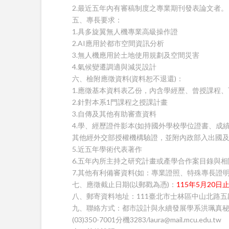
2.最近五年內有審稿制度之專業期刊發表論文者。
五、專長要求：
1.具多旋翼無人機專業高級操作證
2.AI應用於都市空間資訊分析
3.無人機應用於土地使用規劃及空間災害
4.氣候變遷調適與減災設計
六、檢附應徵資料(資料恕不退還)：
1.應徵基本資料表乙份，內含學經歷、曾授課程、可開
2.針對本系1門課程之授課計畫
3.自傳及其他有助審查資料
4.學、經歷證件影本(如持國外學校學位證書、
其他經外交部授權機構驗證，並附內政部入出國及
5.近五年學術代表著作
6.五年內所主持之研究計畫或產學合作案目錄與
7.其他有利備審資料(如：專業證照、特殊專長證明
七、應徵截止日期(以郵戳為憑)：
115年5月20日
八、郵寄資料地址：111臺北市士林區中山北路五
九、聯絡方式：都市設計與永續發展學系洪珮真
(03)350-7001分機3283/laura@mail.mcu.edu.tw