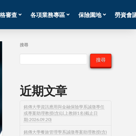
格審查
各項業務專區
保險園地
勞資會
搜尋
搜尋
近期文章
銘傳大學資訊應用與金融保險學系誠徵專任
或專案助理教授(含)以上教師1名(截止日
期:2026.09.20)
銘傳大學餐旅管理學系誠徵專案助理教授(含)