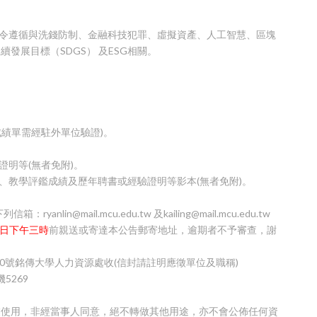
法令遵循與洗錢防制、金融科技犯罪、虛擬資產、人工智慧、區塊
發展目標（SDGS） 及ESG相關。
成績單需經駐外單位驗證)。
證明等(無者免附)。
、教學評鑑成績及歷年聘書或經驗證明等影本(無者免附)。
in@mail.mcu.edu.tw 及kailing@mail.mcu.edu.tw
8日下午三時
前親送或寄達本公告郵寄地址，逾期者不予審查，謝
50號銘傳大學人力資源處收(信封請註明應徵單位及職稱)
5269
業使用，非經當事人同意，絕不轉做其他用途，亦不會公佈任何資