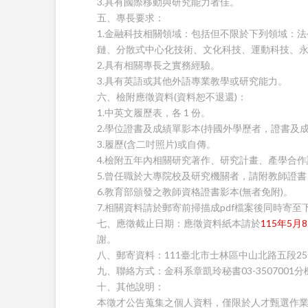
3.具有國際移動與研究能力者佳。
五、專長要求：
1.金融科技相關領域：包括但不限於下列領域：
鏈、分散式中心化技術、文化科技、運動科技、永續
2.具有相關專長之實務經驗。
3.具有英語或其他外語專業教學或研究能力。
六、檢附應徵資料(資料恕不退還)：
1.中英文履歷表，各 1 份。
2.學位證書及成績單影本(持國外學歷者，證書及
3.履歷(含二吋照片)或自傳。
4.檢附五年內相關研究著作、研究計畫、產學合作
5.曾任職於大專院校及研究機關者，請附教師證書
6.教育部頒發之教師資格證書影本(無者免附)。
7.相關資料請於郵寄前掃描成pdf檔案後同時寄至下列信箱：ryanl
七、應徵截止日期：應徵資料紙本請於
115年5月
謝。
八、郵寄資料：111臺北市士林區中山北路五段2
九、聯絡方式：金科系章凱玲秘書03-3507001分機
十、其他說明：
本徵才公告蒐集之個人資料，僅限於人才甄選作