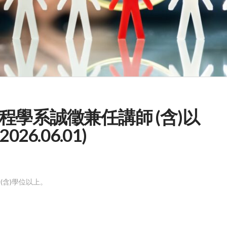
學系誠徵兼任講師 (含)以
6.06.01)
含)學位以上。