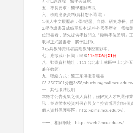
3.可任課課程：醫學與健康。
五、專長要求：醫學相關專長
六、檢附應徵資料(資料恕不退還)：
1.個人中文履歷表：學/經歷、自傳、研究專長、
2.學位證書及成績單影本(若持外國學歷者，需檢
位證書者，請先提供學校開立「臨時學位證明」
取得正式證書者，將予註銷)。
3.己具教師資格者請附教師證書影本。
七、應徵截止日期：民國
115年06月01日
八、郵寄資料地址：111 台北市士林區中山北路
兼任教師)
九、聯絡方式：醫工系洪淑君秘書
03-3507001分機3658/shuchun@mail.mcu.edu.t
十、其他徵聘說明
本徵才公告蒐集之個人資料，僅限於人才甄選作
訊，並遵循本校資料保存與安全控管辦理(詳細個
個人資料保護專區」http://pims.mcu.edu.tw)。
十一、相關網址：https://web2.mcu.edu.tw/