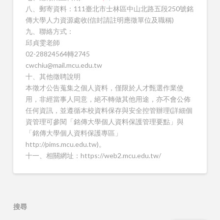
八、郵寄資料：111臺北市士林區中山北路五段250號銘
傳大學人力資源處收(信封請註明應徵單位及職稱)
九、聯絡方式：
邱貞雯老師
02-28824564轉2745
cwchiu@mail.mcu.edu.tw
十、其他徵聘說明
本徵才公告蒐集之個人資料，僅限於人才甄選作業使
用，非經當事人同意，絕不轉做其他用途，亦不會公佈
任何資訊，並遵循本校資料保存與安全控管辦理(詳細個
資管理可參閱「銘傳大學個人資料保護管理要點」與
「銘傳大學個人資料保護專區」
http://pims.mcu.edu.tw)。
十一、相關網址：https://web2.mcu.edu.tw/
搜尋