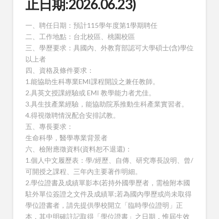
止日期:2026.06.23)
一、聘任日期：預計115學年度第1學期聘任
二、工作地點：台北校區、桃園校區
三、學歷要求：具國內、外教育部認可大學碩士(含)學位
以上者
四、資格及條件要求：
1.能協助生科專業EMI課程開設之兼任教師。
2.具英文授課經驗或 EMI 教學能力者尤佳。
3.具生技產業經驗，能協助院系推動生科產業實習者。
4.得視徵聘情況配合安排試教。
五、專長要求：
生命科學，醫學專業背景者
六、檢附應徵資料(資料恕不退還)：
1.個人中文履歷表：學/經歷、自傳、研究專長說明、曾/
可開授之課程、三年內主要著作明細。
2.學位證書及成績單影本(若持外國學歷者，需檢附本國
駐外單位簽證之文件及成績單;若為國內學歷或尚未取得
學位證書者，請先提供學校開立「臨時學位證明」正
本，其中明確註記取得「學位證書」之日期，惟屆生效