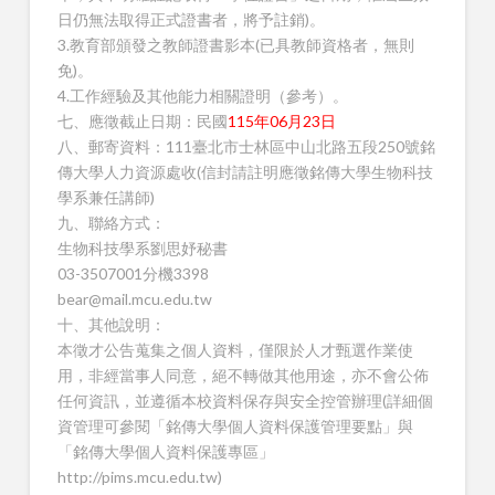
日仍無法取得正式證書者，將予註銷)。
3.教育部頒發之教師證書影本(已具教師資格者，無則
免)。
4.工作經驗及其他能力相關證明（參考）。
七、應徵截止日期：民國
115年06月23日
八、郵寄資料：111臺北市士林區中山北路五段250號銘
傳大學人力資源處收(信封請註明應徵銘傳大學生物科技
學系兼任講師)
九、聯絡方式：
生物科技學系劉思妤秘書
03-3507001分機3398
bear@mail.mcu.edu.tw
十、其他說明：
本徵才公告蒐集之個人資料，僅限於人才甄選作業使
用，非經當事人同意，絕不轉做其他用途，亦不會公佈
任何資訊，並遵循本校資料保存與安全控管辦理(詳細個
資管理可參閱「銘傳大學個人資料保護管理要點」與
「銘傳大學個人資料保護專區」
http://pims.mcu.edu.tw)