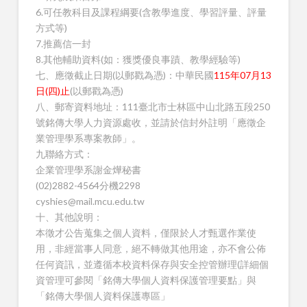
6.可任教科目及課程綱要(含教學進度、學習評量、評量
方式等)
7.推薦信一封
8.其他輔助資料(如：獲獎優良事蹟、教學經驗等)
七、應徵截止日期(以郵戳為憑)：中華民國
115年07月13
日(四)止
(以郵戳為憑)
八、郵寄資料地址：111臺北市士林區中山北路五段250
號銘傳大學人力資源處收，並請於信封外註明「應徵企
業管理學系專案教師」。
九聯絡方式：
企業管理學系謝金燁秘書
(02)2882-4564分機2298
cyshies@mail.mcu.edu.tw
十、其他說明：
本徵才公告蒐集之個人資料，僅限於人才甄選作業使
用，非經當事人同意，絕不轉做其他用途，亦不會公佈
任何資訊，並遵循本校資料保存與安全控管辦理(詳細個
資管理可參閱「銘傳大學個人資料保護管理要點」與
「銘傳大學個人資料保護專區」