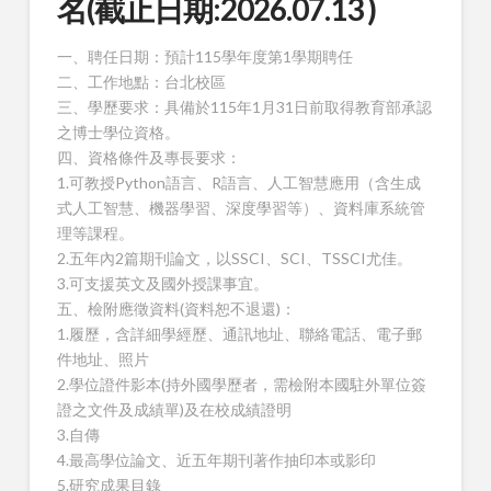
名(截止日期:2026.07.13 )
一、聘任日期：預計115學年度第1學期聘任
二、工作地點：台北校區
三、學歷要求：具備於115年1月31日前取得教育部承認
之博士學位資格。
四、資格條件及專長要求：
1.可教授Python語言、R語言、人工智慧應用（含生成
式人工智慧、機器學習、深度學習等）、資料庫系統管
理等課程。
2.五年內2篇期刊論文，以SSCI、SCI、TSSCI尤佳。
3.可支援英文及國外授課事宜。
五、檢附應徵資料(資料恕不退還)：
1.履歷，含詳細學經歷、通訊地址、聯絡電話、電子郵
件地址、照片
2.學位證件影本(持外國學歷者，需檢附本國駐外單位簽
證之文件及成績單)及在校成績證明
3.自傳
4.最高學位論文、近五年期刊著作抽印本或影印
5.研究成果目錄