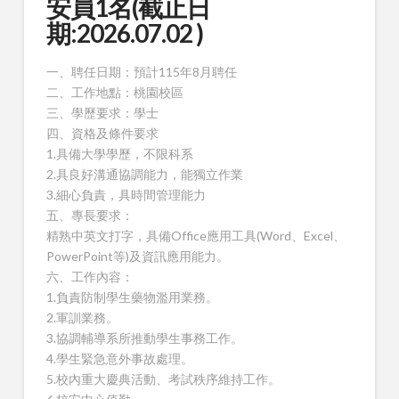
安員1名(截止日
期:2026.07.02 )
一、聘任日期：預計115年8月聘任
二、工作地點：桃園校區
三、學歷要求：學士
四、資格及條件要求
1.具備大學學歷，不限科系
2.具良好溝通協調能力，能獨立作業
3.細心負責，具時間管理能力
五、專長要求：
精熟中英文打字，具備Office應用工具(Word、Excel、
PowerPoint等)及資訊應用能力。
六、工作內容：
1.負責防制學生藥物濫用業務。
2.軍訓業務。
3.協調輔導系所推動學生事務工作。
4.學生緊急意外事故處理。
5.校內重大慶典活動、考試秩序維持工作。