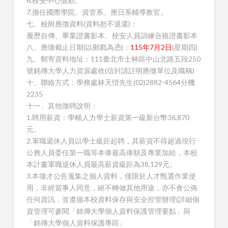
6.校安中心值勤。
7.擔任國際學院、資管系、應日系輔導教官。
七、檢附應徵資料(資料恕不退還)：
履歷自傳、畢業證書影本、校安人員訓練合格證書影本
八、應徵截止日期(以郵戳為憑)：
115年7月2日
(星期四)
九、郵寄資料地址：111臺北市士林區中山北路五段250
號銘傳大學人力資源處收(信封請註明應徵單位及職稱)
十、聯絡方式：學務處林天愷先生(02)2882-4564分機
2235
十一、其他徵聘說明：
1.聘用薪資：學輔人力學士薪資第一級新台幣36,870
元。
2.軍職退休人員以學士級距起聘，其薪資不得超過現行
公務人員委任第一職等本俸最高俸額及專業加給，本校
本計畫軍職退休人員最高薪資級距為38,129元。
3.本徵才公告蒐集之個人資料，僅限於人才甄選作業使
用，非經當事人同意，絕不轉做其他用途，亦不會公佈
任何資訊，並遵循本校資料保存與安全控管辦理(詳細個
資管理可參閱「銘傳大學個人資料保護管理要點」與
「銘傳大學個人資料保護專區」