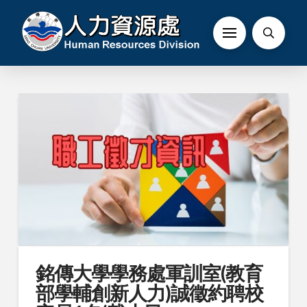
銘傳大學學務處軍訓室(教育
部學輔創新人力)誠徵約聘校