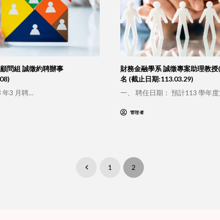
顧問組 誠徵約聘辦事
財務金融學系 誠徵專案助理教授(
08)
名 (截止日期:113.03.29)
 年3 月聘…
一、 聘任日期： 預計113 學年度
管理者
1
2
Prev