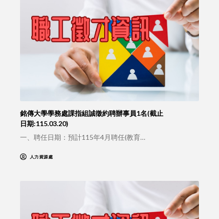
銘傳大學學務處課指組誠徵約聘辦事員1名(截止
日期:115.03.20)
一、聘任日期：預計115年4月聘任(教育…
人力資源處