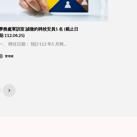
學務處軍訓室 誠徵約聘校安員1 名 (截止日
期:112.04.25)
一、 聘任日期： 預計112 年5 月聘…
管理者
Next