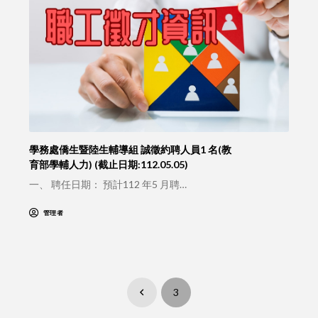
學務處僑生暨陸生輔導組 誠徵約聘人員1 名(教
育部學輔人力) (截止日期:112.05.05)
一、 聘任日期： 預計112 年5 月聘…
管理者
3
Prev