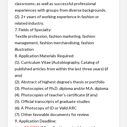
classrooms; as well
as successful professional
experiences with groups from diverse
backgrounds.
(2). 2+ years of working experience in fashion or
related industry.
7. Fields of Specialty:
Textile profession, fashion marketing, fashion
management, fashion
merchandising, fashion
illustration
8. Application Materials Required:
(1). Curriculum Vitae (Autobiography, Catalog of
published articles
from within the last three years) (if
any)
(2). Abstract of highest degree’s thesis or portfolio
(3). Photocopies of Ph.D. diploma and/or M.A. diploma
(4). Photocopies of teacher’s certificate (if any)
(5). Official transcripts of graduate studies
(6). A Photocopy of ID or Valid ARC
(7). Other favorable documents for review
9. Application Deadline: