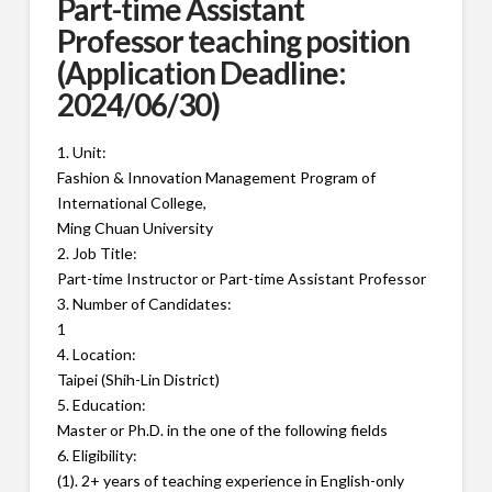
Part-time Assistant
Professor teaching position
(Application Deadline:
2024/06/30)
1. Unit:
Fashion & Innovation Management Program of
International College,
Ming Chuan University
2. Job Title:
Part-time Instructor or Part-time Assistant Professor
3. Number of Candidates:
1
4. Location:
Taipei (Shih-Lin District)
5. Education:
Master or Ph.D. in the one of the following fields
6. Eligibility:
(1). 2+ years of teaching experience in English-only