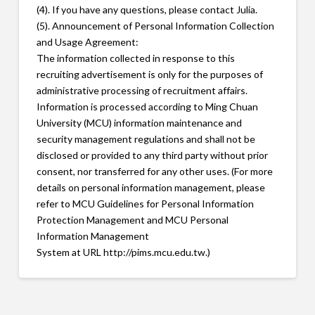
(4). If you have any questions, please contact Julia.
(5). Announcement of Personal Information Collection
and Usage
Agreement:
The information collected in response to this
recruiting advertisement is
only for the purposes of
administrative processing of recruitment affairs.
Information is processed according to Ming Chuan
University (MCU)
information maintenance and
security management regulations and shall
not be
disclosed or provided to any third party without prior
consent, nor
transferred for any other uses. (For more
details on personal information
management, please
refer to MCU Guidelines for Personal Information
Protection Management and MCU Personal
Information Management
System at URL http://pims.mcu.edu.tw.)