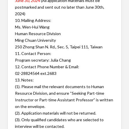
June 30, 2024
(All application materials must be
postmarked and sent
out no later than June 30th,
2024)
10. Mailing Address:
Ms. Wen-Hui Wang
Human Resource Division
Ming Chuan University
250 Zhong Shan N. Rd., Sec. 5, Taipei 111, Taiwan
11. Contact Person:
Program secretary: Julia Chang
12. Contact Phone Number & Email:
02-28824564 ext.2683
13. Notes:
(1). Please mail the relevant documents to Human
Resource Division,
and ensure “Seeking Part-time
Instructor or Part-time Assistant
Professor” is written
on the envelope.
(2). Application materials will not be returned.
(3). Only qualified candidates who are selected to
interview will be
contacted.