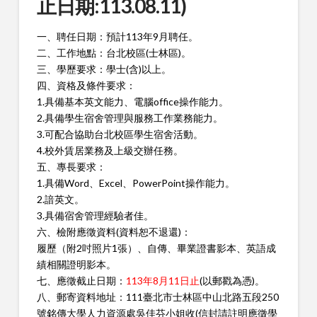
止日期:113.08.11)
一、聘任日期：預計113年9月聘任。
二、工作地點：台北校區(士林區)。
三、學歷要求：學士(含)以上。
四、資格及條件要求：
1.具備基本英文能力、電腦office操作能力。
2.具備學生宿舍管理與服務工作業務能力。
3.可配合協助台北校區學生宿舍活動。
4.校外賃居業務及上級交辦任務。
五、專長要求：
1.具備Word、Excel、PowerPoint操作能力。
2.諳英文。
3.具備宿舍管理經驗者佳。
六、檢附應徵資料(資料恕不退還)：
履歷（附2吋照片1張）、自傳、畢業證書影本、英語成
績相關證明影本。
七、應徵截止日期：
113年8月11日止
(以郵戳為憑)。
八、郵寄資料地址：111臺北市士林區中山北路五段250
號銘傳大學人力資源處吳佳芬小姐收(信封請註明應徵學