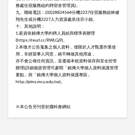
務處住宿服務組約聘宿舍管理員)。
九、聯絡電話：(02)28824564分機2237住宿服務組林健
翔先生或分機2227人力資源處吳佳芬小姐。
十、其他說明：
1.薪資依銘傳大學約聘人員給與標準表辦理
(
https://reurl.cc/RWLGj9
)。
2.本徵才公告蒐集之個人資料，僅限於人才甄選作業使
用，非經當事人同意，絕不轉做其他用途，
亦不會公佈任何資訊，並遵循本校資料保存與安全控管
辦理(詳細個資管理可參閱「銘傳大學個人資料保護管理
要點」與「銘傳大學個人資料保護專區」
http://pims.mcu.edu.tw
)。
※本公告另刊登於國科會網站