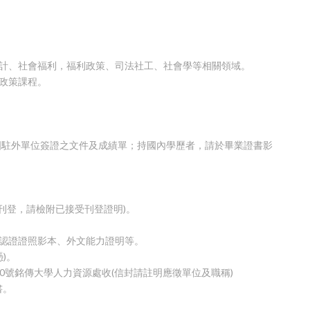
統計、社會福利，福利政策、司法社工、社會學等相關領域。
利政策課程。
本國駐外單位簽證之文件及成績單；持國內學歷者，請於畢業證書影
未刊登，請檢附已接受刊登證明)。
業認證證照影本、外文能力證明等。
)。
50號銘傳大學人力資源處收(信封請註明應徵單位及職稱)
書。