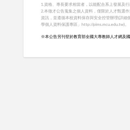
1.資格、專長要求相當者，以能配合系上發展及
2.本徵才公告蒐集之個人資料，僅限於人才甄選
資訊，並遵循本校資料保存與安全控管辦理(詳細
學個人資料保護專區」http://pims.mcu.edu.tw)。
※本公告另刊登於教育部全國大專教師人才網及