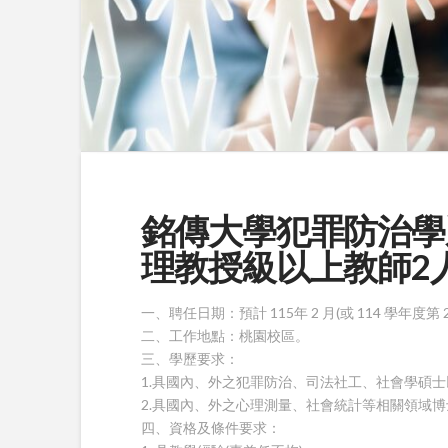
銘傳大學犯罪防治學
理教授級以上教師2人(截
一、聘任日期：預計 115年 2 月(或 114 學年度第 
二、工作地點：桃園校區。
三、學歷要求：
1.具國內、外之犯罪防治、司法社工、社會學碩
2.具國內、外之心理測量、社會統計等相關領域
四、資格及條件要求：