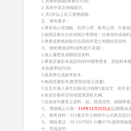
1. 具教學經驗(專兼任不拘)。
2. 具有中英文簡報能力。
3. 具5年以上社工實務經驗。
五、專長要求：
1.專長為心理測驗、犯罪心理、教育心理、社會
2.能開設量化分析或統計學課程；社會福利或福
3.專業或實務經驗符合課程所需之相關佐證資料。
六、檢附應徵資料(資料恕不退還)：
1.個人履歷及相關佐證資料。
2.畢業證書影本或證明(持外國學歷者，需檢附
本加蓋學校印信)。
3.最高學位成績單影本。
4.教師證書影本(教育部頒發之證書)。
5.近五年個人著作目錄(至少檢附1篇全文；若尚
6.前述任教科目領域授課課程大綱。
7.其他有利審查之資料，如：授課證明、相關專
七、應徵截止日期：
114年11月25日止
(以郵戳為憑
八、郵寄資料：111臺北市士林區中山北路五段2
九、聯絡電話：03-3507001 分機3776 謝和儒秘
十、其他說明：