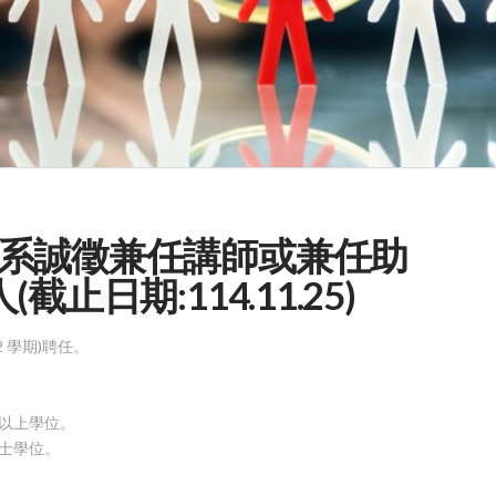
系誠徵兼任講師或兼任助
止日期:114.11.25)
2 學期)聘任。
士以上學位。
博士學位。