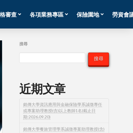
格審查
各項業務專區
保險園地
勞資會
搜尋
搜尋
近期文章
銘傳大學資訊應用與金融保險學系誠徵專任
或專案助理教授(含)以上教師1名(截止日
期:2026.09.20)
銘傳大學餐旅管理學系誠徵專案助理教授(含)